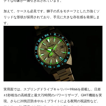
ティな印象が一層引き出されています。
加えて、ケースも必見です。獅子の爪をモチーフとした力強くソ
リッドな形状が採用されており、手元に大きな存在感を発揮しま
す。
実用面では、スプリングドライブキャリバー9R66を搭載し、日差
±1秒相当の高精度と最大72時間のパワーリザーブ、GMT機能を実
現。さらに20気圧防水やルミブライトによる夜間の視認性など、