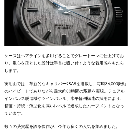
ケースはヘアラインを多用することでグレートーンに仕上げてお
り、重心を落とした設計は手首に吸い付くような着用感をもたら
します。
実用面では、革新的なキャリバー9SA5を搭載し、毎時36,000振動
のハイビートでありながら最大約80時間の駆動を実現。デュアル
インパルス脱進機やツインバレル、水平輪列構造の採用により、
精度・持続・薄型化を高いレベルで達成したムーブメントとなっ
ています。
数々の受賞歴を誇る傑作が、今年も多くの人気を集めました。