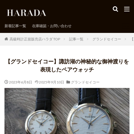
新着記事一覧
在庫確認・お問い合わせ
高級時計正規販売店ハラダ TOP
記事一覧
グランドセイコー
【
【グランドセイコー】諏訪湖の神秘的な御神渡りを
表現したペアウォッチ
2023年6月8日
2025年9月10日
グランドセイコー