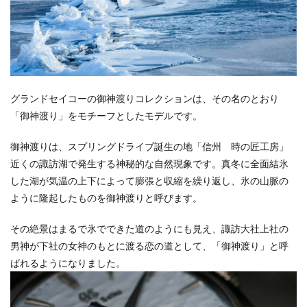
グランドセイコーの御神渡りコレクションは、その名のとおり
「御神渡り」をモチーフとしたモデルです。
御神渡りは、スプリングドライブ誕生の地「信州 時の匠工房」
近くの諏訪湖で発生する神秘的な自然現象です。真冬に全面結氷
した湖が気温の上下によって膨張と収縮を繰り返し、氷の山脈の
ように隆起したものを御神渡りと呼びます。
その絶景はまるで氷でできた道のようにも見え、諏訪大社上社の
男神が下社の女神のもとに渡る恋の道として、「御神渡り」と呼
ばれるようになりました。