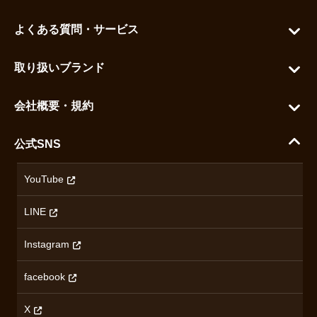
マイアカウント
よくある質問・サービス
カートを見る
お問い合わせ
お気に入りを見る
取り扱いブランド
よくある質問
グランドセイコー
ご利用ガイド
会社概要・規約
シチズン
支払い方法について
ハラダコーポレートサイト
セイコー
公式SNS
配送・送料について
会社概要
カシオ
返品について
沿革
YouTube
ミナセ
ハラダの保証とアフターサービス
アクセス情報
オリエントスター
LINE
特定商取引法に基づく表記
オメガ
Instagram
プライバシーポリシー
ショパール
無断転載・商用利用について
facebook
ロンジン
コンテンツ制作ポリシーおよび生成AIの利用指針
チューダー
X