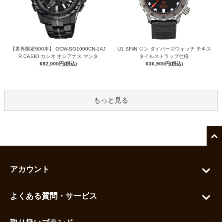
【世界限定600本】 OCW-SG1000CN-1AJ
U1 SINN ジン ダイバーズウォッチ テキス
R CASIO カシオ オシアナス マンタ
タイルストラップ仕様
682,000円(税込)
636,900円(税込)
もっと見る
アカウント
マイアカウント
よくある質問・サービス
カートを見る
お問い合わせ
お気に入りを見る