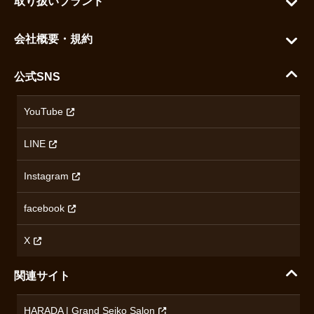
取り扱いブランド
よくある質問
グランドセイコー
ご利用ガイド
会社概要・規約
シチズン
支払い方法について
ハラダコーポレートサイト
セイコー
公式SNS
配送・送料について
会社概要
カシオ
返品について
沿革
YouTube
ミナセ
ハラダの保証とアフターサービス
アクセス情報
オリエントスター
LINE
特定商取引法に基づく表記
オメガ
Instagram
プライバシーポリシー
ショパール
無断転載・商用利用について
facebook
ロンジン
コンテンツ制作ポリシーおよび生成AIの利用指針
チューダー
X
ノルケイン
関連サイト
ブランド一覧を見る
HARADA | Grand Seiko Salon