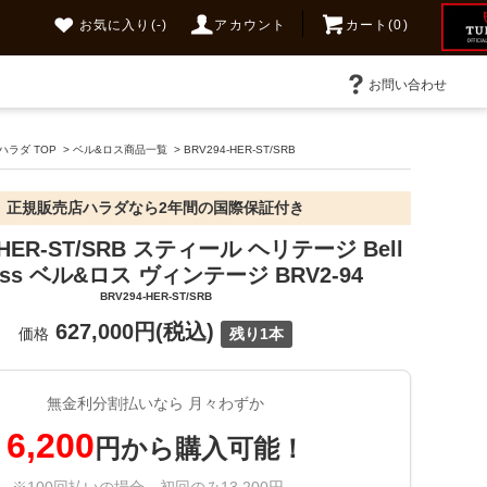
お気に入り
(-)
アカウント
カート(0)
お問い合わせ
ラダ TOP
>
ベル&ロス商品一覧
>
BRV294-HER-ST/SRB
正規販売店ハラダなら2年間の国際保証付き
-HER-ST/SRB スティール ヘリテージ Bell
oss ベル&ロス ヴィンテージ BRV2-94
BRV294-HER-ST/SRB
627,000円(税込)
価格
残り1本
無金利分割払いなら 月々わずか
6,200
円から購入可能！