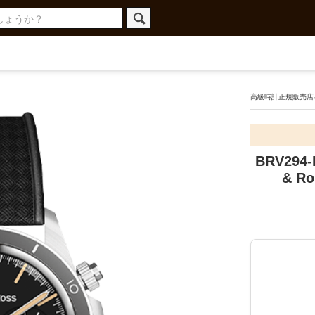
高級時計正規販売店ハ
BRV294
& R