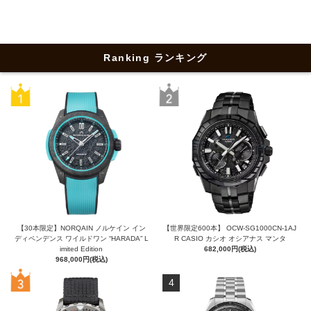
Ranking ランキング
【30本限定】NORQAIN ノルケイン イン
【世界限定600本】 OCW-SG1000CN-1AJ
ディペンデンス ワイルドワン “HARADA” L
R CASIO カシオ オシアナス マンタ
imited Edition
682,000円(税込)
968,000円(税込)
4