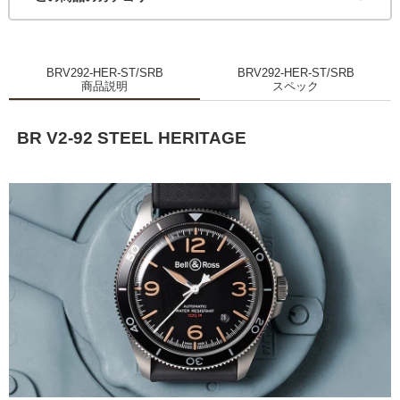
BRV292-HER-ST/SRB
BRV292-HER-ST/SRB
商品説明
スペック
BR V2-92 STEEL HERITAGE