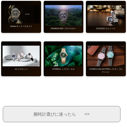
Series 8 シリーズエイト
PROMASTER プロマスター
EXCEED エクシード
CITIZEN COLLECTION シチズン コレ
xC クロスシー
CITIZEN L シチズン エル
クション
腕時計選びに迷ったら >>