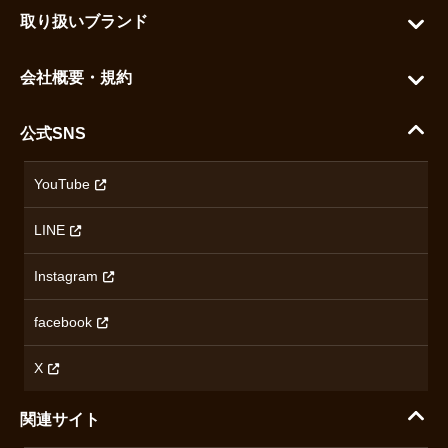
お問い合わせ
お気に入りを見る
取り扱いブランド
よくある質問
グランドセイコー
ご利用ガイド
会社概要・規約
シチズン
支払い方法について
ハラダコーポレートサイト
セイコー
公式SNS
配送・送料について
会社概要
カシオ
返品について
沿革
YouTube
ミナセ
ハラダの保証とアフターサービス
アクセス情報
オリエントスター
LINE
特定商取引法に基づく表記
オメガ
Instagram
プライバシーポリシー
ショパール
無断転載・商用利用について
facebook
ロンジン
コンテンツ制作ポリシーおよび生成AIの利用指針
チューダー
X
ノルケイン
関連サイト
ブランド一覧を見る