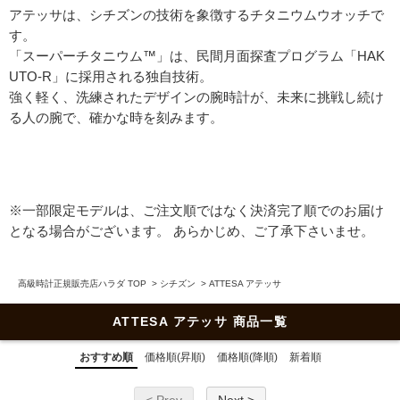
アテッサは、シチズンの技術を象徴するチタニウムウオッチで
す。
「スーパーチタニウム™」は、民間月面探査プログラム「HAK
UTO-R」に採用される独自技術。
強く軽く、洗練されたデザインの腕時計が、未来に挑戦し続け
る人の腕で、確かな時を刻みます。
※一部限定モデルは、ご注文順ではなく決済完了順でのお届け
となる場合がございます。 あらかじめ、ご了承下さいませ。
高級時計正規販売店ハラダ TOP
>
シチズン
>
ATTESA アテッサ
ATTESA アテッサ 商品一覧
おすすめ順
価格順(昇順)
価格順(降順)
新着順
< Prev
Next >