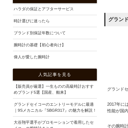
ハラダの保証とアフターサービス
グラン
時計選びに迷ったら
ブランド別保証年数について
腕時計の基礎【初心者向け】
偉人が愛した腕時計
人気記事を見る
【販売員が厳選】一生ものの高級時計おすす
グランド
めブランド5選【国産、舶来】
2017年
グランドセイコーのエントリーモデルに最適
｜9Sメカニカル『SBGR317』の魅力を解説！
性能が国
大谷翔平選手がプロモーションで着用したセ
その腕時