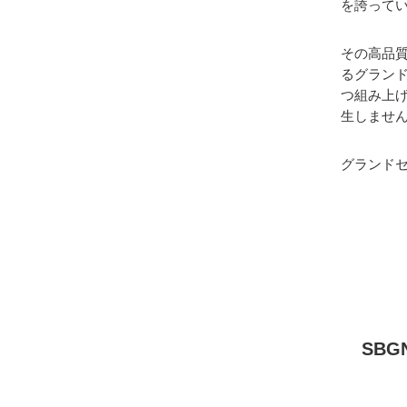
を誇って
その高品
るグラン
つ組み上
生しませ
グランド
SBG