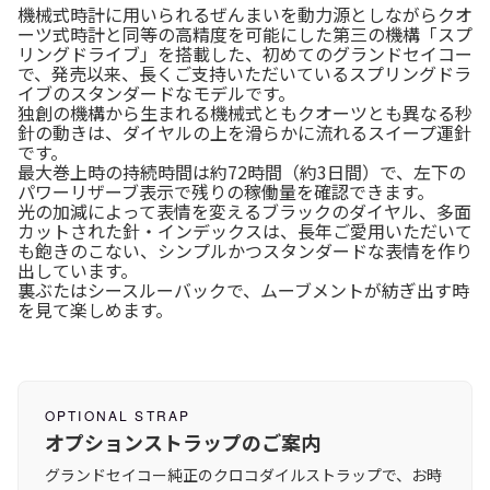
機械式時計に用いられるぜんまいを動力源としながらクオ
ーツ式時計と同等の高精度を可能にした第三の機構「スプ
リングドライブ」を搭載した、初めてのグランドセイコー
で、発売以来、長くご支持いただいているスプリングドラ
イブのスタンダードなモデルです。
独創の機構から生まれる機械式ともクオーツとも異なる秒
針の動きは、ダイヤルの上を滑らかに流れるスイープ運針
です。
最大巻上時の持続時間は約72時間（約3日間）で、左下の
パワーリザーブ表示で残りの稼働量を確認できます。
光の加減によって表情を変えるブラックのダイヤル、多面
カットされた針・インデックスは、長年ご愛用いただいて
も飽きのこない、シンプルかつスタンダードな表情を作り
出しています。
裏ぶたはシースルーバックで、ムーブメントが紡ぎ出す時
を見て楽しめます。
OPTIONAL STRAP
オプションストラップのご案内
グランドセイコー純正のクロコダイルストラップで、お時