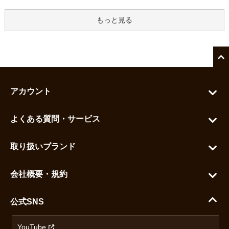
もっと見る
アカウント
マイアカウント
よくある質問・サービス
カートを見る
お問い合わせ
お気に入りを見る
取り扱いブランド
よくある質問
グランドセイコー
ご利用ガイド
会社概要・規約
シチズン
支払い方法について
ハラダコーポレートサイト
セイコー
公式SNS
配送・送料について
会社概要
カシオ
返品について
沿革
YouTube