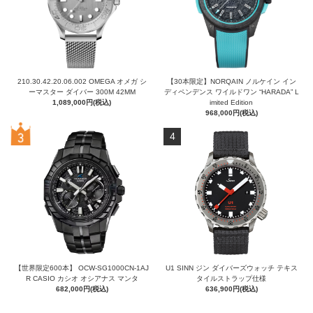
210.30.42.20.06.002 OMEGA オメガ シ
【30本限定】NORQAIN ノルケイン イン
ーマスター ダイバー 300M 42MM
ディペンデンス ワイルドワン “HARADA” L
1,089,000円(税込)
imited Edition
968,000円(税込)
4
【世界限定600本】 OCW-SG1000CN-1AJ
U1 SINN ジン ダイバーズウォッチ テキス
R CASIO カシオ オシアナス マンタ
タイルストラップ仕様
682,000円(税込)
636,900円(税込)