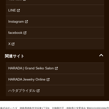
ミナセ
ハラダの保証とアフターサービス
アクセス情報
オリエントスター
LINE
特定商取引法に基づく表記
オメガ
Instagram
プライバシーポリシー
ショパール
無断転載・商用利用について
facebook
ロンジン
コンテンツ制作ポリシーおよび生成AIの利用指針
チューダー
X
ノルケイン
関連サイト
ブランド一覧を見る
HARADA | Grand Seiko Salon
HARADA Jewelry Online
ハラダブライダル
株式会社ハラダ 徳島県徳島市沖浜東1丁目9 古物商許可：徳島県公安委員会 第801010001664号