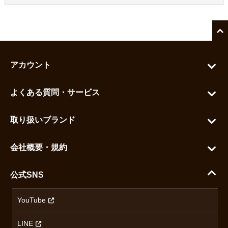
アカウント
マイアカウント
よくある質問・サービス
カートを見る
お問い合わせ
お気に入りを見る
取り扱いブランド
よくある質問
グランドセイコー
ご利用ガイド
会社概要・規約
シチズン
支払い方法について
ハラダコーポレートサイト
セイコー
公式SNS
配送・送料について
会社概要
カシオ
返品について
沿革
YouTube
ミナセ
ハラダの保証とアフターサービス
アクセス情報
オリエントスター
LINE