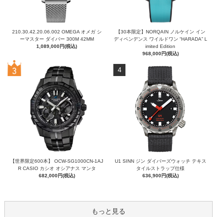
210.30.42.20.06.002 OMEGA オメガ シ
【30本限定】NORQAIN ノルケイン イン
ーマスター ダイバー 300M 42MM
ディペンデンス ワイルドワン “HARADA” L
1,089,000円(税込)
imited Edition
968,000円(税込)
4
【世界限定600本】 OCW-SG1000CN-1AJ
U1 SINN ジン ダイバーズウォッチ テキス
R CASIO カシオ オシアナス マンタ
タイルストラップ仕様
682,000円(税込)
636,900円(税込)
もっと見る