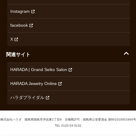
特定商取引法に基づく表記
オメガ
Instagram
プライバシーポリシー
ショパール
無断転載・商用利用について
facebook
ロンジン
コンテンツ制作ポリシーおよび生成AIの利用指針
チューダー
X
ノルケイン
関連サイト
ブランド一覧を見る
HARADA | Grand Seiko Salon
HARADA Jewelry Online
ハラダブライダル
株式会社ハラダ 徳島県徳島市沖浜東1丁目9 古物商許可：徳島県公安委員会 第801010001664号
TEL
0120-24-3132
Cookieの利用について