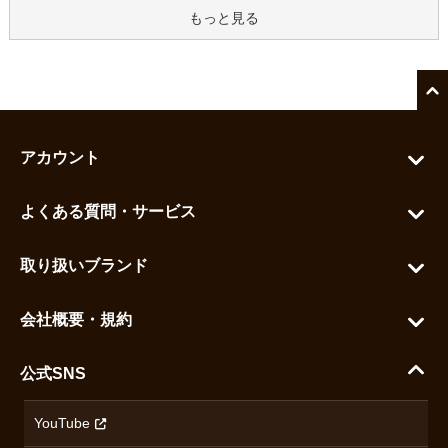
もっと見る
アカウント
マイアカウント
よくある質問・サービス
カートを見る
お問い合わせ
お気に入りを見る
取り扱いブランド
よくある質問
グランドセイコー
ご利用ガイド
会社概要・規約
シチズン
支払い方法について
ハラダコーポレートサイト
セイコー
公式SNS
配送・送料について
会社概要
カシオ
返品について
沿革
YouTube
ミナセ
ハラダの保証とアフターサービス