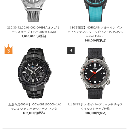
210.30.42.20.06.002 OMEGA オメガ シ
【30本限定】NORQAIN ノルケイン イン
ーマスター ダイバー 300M 42MM
ディペンデンス ワイルドワン “HARADA” L
1,089,000円(税込)
imited Edition
968,000円(税込)
4
【世界限定600本】 OCW-SG1000CN-1AJ
U1 SINN ジン ダイバーズウォッチ テキス
R CASIO カシオ オシアナス マンタ
タイルストラップ仕様
682,000円(税込)
636,900円(税込)