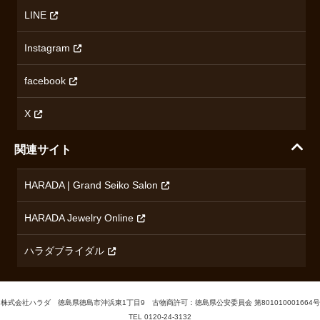
アクセス情報
オリエントスター
LINE
特定商取引法に基づく表記
オメガ
Instagram
プライバシーポリシー
ショパール
無断転載・商用利用について
facebook
ロンジン
コンテンツ制作ポリシーおよび生成AIの利用指針
チューダー
X
ノルケイン
関連サイト
ブランド一覧を見る
HARADA | Grand Seiko Salon
HARADA Jewelry Online
ハラダブライダル
株式会社ハラダ 徳島県徳島市沖浜東1丁目9 古物商許可：徳島県公安委員会 第801010001664号
TEL
0120-24-3132