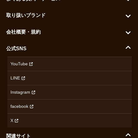
カートを見る
お問い合わせ
お気に入りを見る
取り扱いブランド
よくある質問
グランドセイコー
ご利用ガイド
会社概要・規約
シチズン
支払い方法について
ハラダコーポレートサイト
セイコー
公式SNS
配送・送料について
会社概要
カシオ
返品について
沿革
YouTube
ミナセ
ハラダの保証とアフターサービス
アクセス情報
オリエントスター
LINE
特定商取引法に基づく表記
オメガ
Instagram
プライバシーポリシー
ショパール
無断転載・商用利用について
facebook
ロンジン
コンテンツ制作ポリシーおよび生成AIの利用指針
チューダー
X
ノルケイン
関連サイト