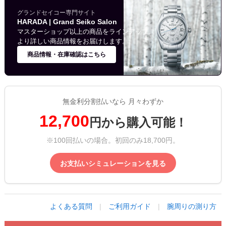
グランドセイコー専門サイト
HARADA | Grand Seiko Salon
マスターショップ以上の商品をラインアップ。
より詳しい商品情報をお届けします。
商品情報・在庫確認はこちら
無金利分割払いなら 月々わずか
12,700
円から購入可能！
※100回払いの場合。初回のみ18,700円。
お支払いシミュレーションを見る
よくある質問
|
ご利用ガイド
|
腕周りの測り方