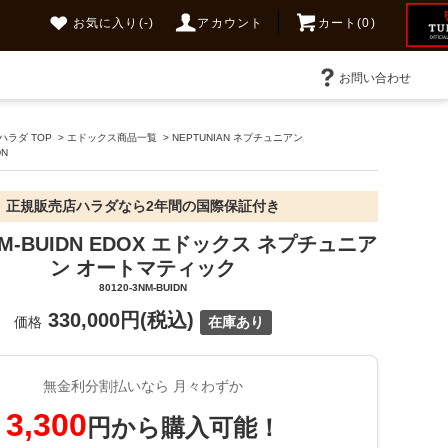
お気に入り
(-)
アカウント
カート(0)
お問い合わせ
ラダ TOP
>
エドックス商品一覧
>
NEPTUNIAN ネプチュニアン
DN
正規販売店ハラダなら2年間の国際保証付き
3NM-BUIDN EDOX エドックス ネプチュニア
ン オートマティック
80120-3NM-BUIDN
330,000円(税込)
価格
在庫あり
無金利分割払いなら 月々わずか
3,300
円から購入可能！