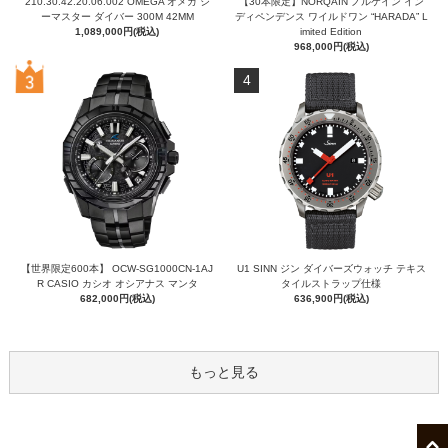
210.30.42.20.06.002 OMEGA オメガ シ
【30本限定】NORQAIN ノルケイン イン
ーマスター ダイバー 300M 42MM
ディペンデンス ワイルドワン “HARADA” L
1,089,000円(税込)
imited Edition
968,000円(税込)
4
【世界限定600本】 OCW-SG1000CN-1AJ
U1 SINN ジン ダイバーズウォッチ テキス
R CASIO カシオ オシアナス マンタ
タイルストラップ仕様
682,000円(税込)
636,900円(税込)
もっと見る