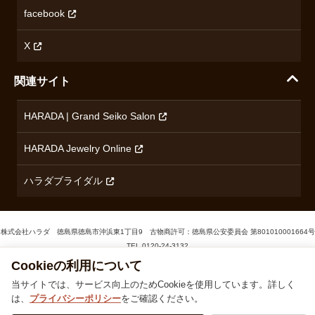
無断転載・商用利用について
facebook
ロンジン
コンテンツ制作ポリシーおよび生成AIの利用指針
チューダー
X
ノルケイン
関連サイト
ブランド一覧を見る
HARADA | Grand Seiko Salon
HARADA Jewelry Online
ハラダブライダル
株式会社ハラダ 徳島県徳島市沖浜東1丁目9 古物商許可：徳島県公安委員会 第801010001664号
Cookieの利用について
TEL
0120-24-3132
当サイトでは、サービス向上のためCookieを使用しています。詳しく
は、
プライバシーポリシー
をご確認ください。
© 1929‐2026 Harada
同意する
同意しない