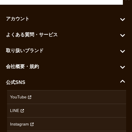
アカウント
マイアカウント
よくある質問・サービス
カートを見る
お問い合わせ
お気に入りを見る
取り扱いブランド
よくある質問
グランドセイコー
ご利用ガイド
会社概要・規約
シチズン
支払い方法について
ハラダコーポレートサイト
セイコー
公式SNS
配送・送料について
会社概要
カシオ
返品について
沿革
YouTube
ミナセ
ハラダの保証とアフターサービス
アクセス情報
オリエントスター
LINE
特定商取引法に基づく表記
オメガ
Instagram
プライバシーポリシー
ショパール