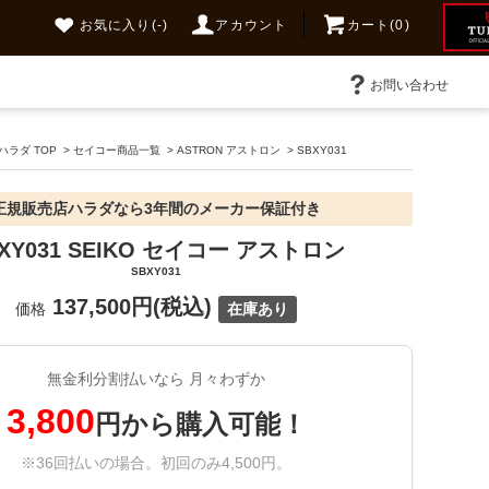
お気に入り
(-)
アカウント
カート(0)
お問い合わせ
ラダ TOP
>
セイコー商品一覧
>
ASTRON アストロン
>
SBXY031
正規販売店ハラダなら3年間のメーカー保証付き
XY031 SEIKO セイコー アストロン
SBXY031
137,500円(税込)
価格
在庫あり
無金利分割払いなら 月々わずか
3,800
円から購入可能！
※36回払いの場合。初回のみ4,500円。