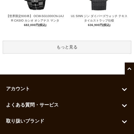
【世界限定600本】 OCW-SG1000CN-1AJ
U1 SINN ジン ダイバーズウォッチ テキス
R CASIO カシオ オシアナス マンタ
タイルストラップ仕様
682,000円(税込)
636,900円(税込)
もっと見る
アカウント
マイアカウント
よくある質問・サービス
カートを見る
お問い合わせ
お気に入りを見る
取り扱いブランド
よくある質問
グランドセイコー