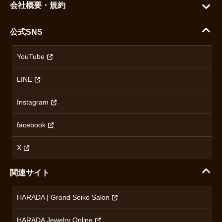
ご利用ガイド
会社概要・規約
シチズン
支払い方法について
ハラダコーポレートサイト
セイコー
公式SNS
配送・送料について
会社概要
カシオ
返品について
沿革
YouTube
ミナセ
ハラダの保証とアフターサービス
アクセス情報
オリエントスター
LINE
特定商取引法に基づく表記
オメガ
Instagram
プライバシーポリシー
ショパール
無断転載・商用利用について
facebook
ロンジン
コンテンツ制作ポリシーおよび生成AIの利用指針
チューダー
X
ノルケイン
関連サイト
ブランド一覧を見る
HARADA | Grand Seiko Salon
HARADA Jewelry Online