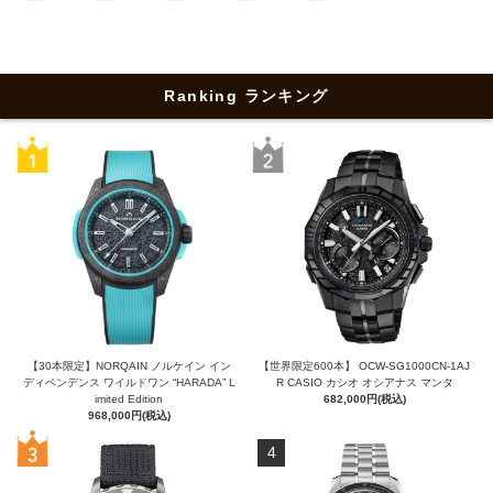
Ranking ランキング
【30本限定】NORQAIN ノルケイン イン
【世界限定600本】 OCW-SG1000CN-1AJ
ディペンデンス ワイルドワン “HARADA” L
R CASIO カシオ オシアナス マンタ
imited Edition
682,000円(税込)
968,000円(税込)
4