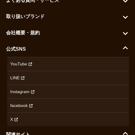
カートを見る
お問い合わせ
お気に入りを見る
取り扱いブランド
よくある質問
グランドセイコー
ご利用ガイド
会社概要・規約
シチズン
支払い方法について
ハラダコーポレートサイト
セイコー
公式SNS
配送・送料について
会社概要
カシオ
返品について
沿革
YouTube
ミナセ
ハラダの保証とアフターサービス
アクセス情報
オリエントスター
LINE
特定商取引法に基づく表記
オメガ
Instagram
プライバシーポリシー
ショパール
無断転載・商用利用について
facebook
ロンジン
コンテンツ制作ポリシーおよび生成AIの利用指針
チューダー
X
ノルケイン
関連サイト