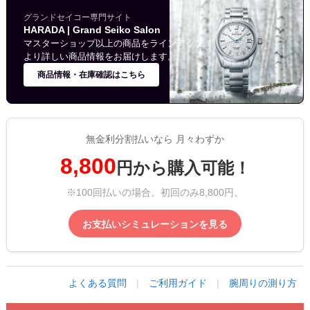
グランドセイコー専門サイト
HARADA | Grand Seiko Salon
マスターショップ以上の商品をラインアップ。
より詳しい商品情報をお届けします。
商品情報・在庫確認はこちら
無金利分割払いなら 月々わずか
8,800
円から購入可能！
※100回払いの場合。初回のみ8,800円。
お支払いシミュレーションを見る
よくある質問
|
ご利用ガイド
|
腕周りの測り方