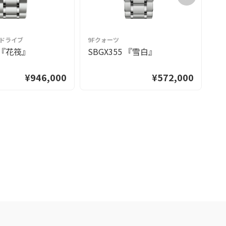
グドライブ
9Fクォーツ
9
3 『花筏』
SBGX355 『雪白』
S
¥946,000
¥572,000