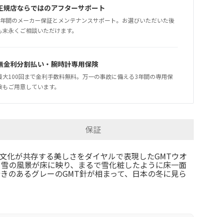
正規店ならではのアフターサポート
5年間のメーカー保証とメンテナンスサポート。お選びいただいた後
も末永くご相談いただけます。
無金利分割払い・腕時計専用保険
最大100回まで金利手数料無料。万一の事故に備える3年間の専用保
険もご用意しています。
保証
文化が共存する美しさをダイヤルで表現したGMTウオ
る雪の風景が床に映り、まるで雪化粧したように床一面
きのあるグレーのGMT針が相まって、日本の冬に見ら