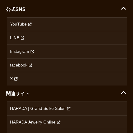
支払い方法について
ハラダコーポレートサイト
セイコー
公式SNS
配送・送料について
会社概要
カシオ
返品について
沿革
YouTube
ミナセ
ハラダの保証とアフターサービス
アクセス情報
オリエントスター
LINE
特定商取引法に基づく表記
オメガ
Instagram
プライバシーポリシー
ショパール
無断転載・商用利用について
facebook
ロンジン
コンテンツ制作ポリシーおよび生成AIの利用指針
チューダー
X
ノルケイン
関連サイト
ブランド一覧を見る
HARADA | Grand Seiko Salon
HARADA Jewelry Online