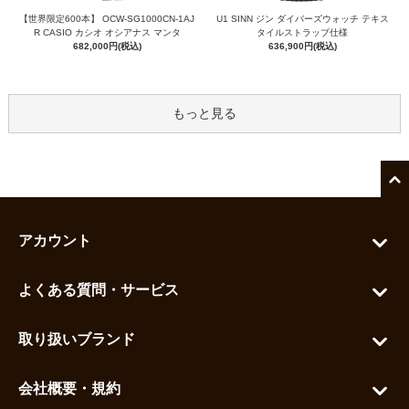
【世界限定600本】 OCW-SG1000CN-1AJ
U1 SINN ジン ダイバーズウォッチ テキス
R CASIO カシオ オシアナス マンタ
タイルストラップ仕様
682,000円(税込)
636,900円(税込)
もっと見る
アカウント
マイアカウント
よくある質問・サービス
カートを見る
お問い合わせ
お気に入りを見る
取り扱いブランド
よくある質問
グランドセイコー
ご利用ガイド
会社概要・規約
シチズン