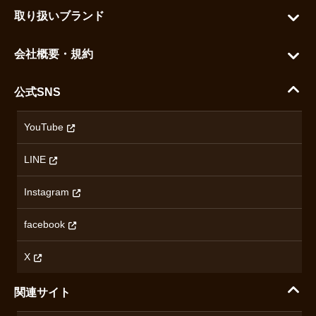
お問い合わせ
お気に入りを見る
取り扱いブランド
よくある質問
グランドセイコー
ご利用ガイド
会社概要・規約
シチズン
支払い方法について
ハラダコーポレートサイト
セイコー
公式SNS
配送・送料について
会社概要
カシオ
返品について
沿革
YouTube
ミナセ
ハラダの保証とアフターサービス
アクセス情報
オリエントスター
LINE
特定商取引法に基づく表記
オメガ
Instagram
プライバシーポリシー
ショパール
無断転載・商用利用について
facebook
ロンジン
コンテンツ制作ポリシーおよび生成AIの利用指針
チューダー
X
ノルケイン
関連サイト
ブランド一覧を見る