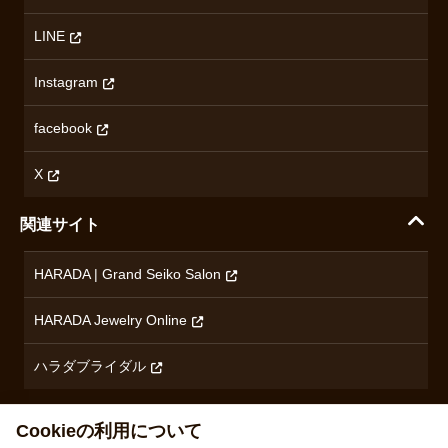
ミナセ
ハラダの保証とアフターサービス
アクセス情報
オリエントスター
LINE
特定商取引法に基づく表記
オメガ
Instagram
プライバシーポリシー
ショパール
無断転載・商用利用について
facebook
ロンジン
コンテンツ制作ポリシーおよび生成AIの利用指針
チューダー
X
ノルケイン
関連サイト
ブランド一覧を見る
HARADA | Grand Seiko Salon
HARADA Jewelry Online
ハラダブライダル
Cookieの利用について
当サイトでは、サービス向上のためCookieを使用しています。詳しく
は、
プライバシーポリシー
をご確認ください。
株式会社ハラダ 徳島県徳島市沖浜東1丁目9 古物商許可：徳島県公安委員会 第801010001664号