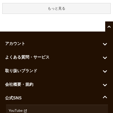
もっと見る
アカウント
マイアカウント
よくある質問・サービス
カートを見る
お問い合わせ
お気に入りを見る
取り扱いブランド
よくある質問
グランドセイコー
ご利用ガイド
会社概要・規約
シチズン
支払い方法について
ハラダコーポレートサイト
セイコー
公式SNS
配送・送料について
会社概要
カシオ
返品について
沿革
YouTube