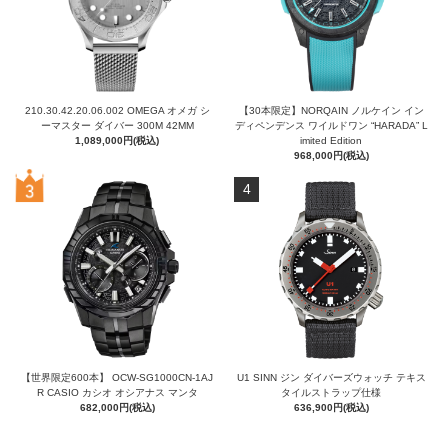
210.30.42.20.06.002 OMEGA オメガ シ
【30本限定】NORQAIN ノルケイン イン
ーマスター ダイバー 300M 42MM
ディペンデンス ワイルドワン “HARADA” L
1,089,000円(税込)
imited Edition
968,000円(税込)
4
【世界限定600本】 OCW-SG1000CN-1AJ
U1 SINN ジン ダイバーズウォッチ テキス
R CASIO カシオ オシアナス マンタ
タイルストラップ仕様
682,000円(税込)
636,900円(税込)