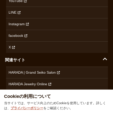
沿革
YouTube
ミナセ
ハラダの保証とアフターサービス
アクセス情報
オリエントスター
LINE
特定商取引法に基づく表記
オメガ
Instagram
プライバシーポリシー
ショパール
無断転載・商用利用について
facebook
ロンジン
コンテンツ制作ポリシーおよび生成AIの利用指針
チューダー
X
ノルケイン
関連サイト
ブランド一覧を見る
HARADA | Grand Seiko Salon
HARADA Jewelry Online
ハラダブライダル
Cookieの利用について
当サイトでは、サービス向上のためCookieを使用しています。詳しく
は、
プライバシーポリシー
をご確認ください。