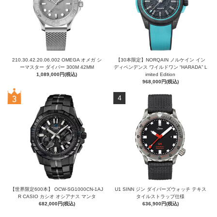
210.30.42.20.06.002 OMEGA オメガ シ
【30本限定】NORQAIN ノルケイン イン
ーマスター ダイバー 300M 42MM
ディペンデンス ワイルドワン “HARADA” L
1,089,000円(税込)
imited Edition
968,000円(税込)
4
【世界限定600本】 OCW-SG1000CN-1AJ
U1 SINN ジン ダイバーズウォッチ テキス
R CASIO カシオ オシアナス マンタ
タイルストラップ仕様
682,000円(税込)
636,900円(税込)