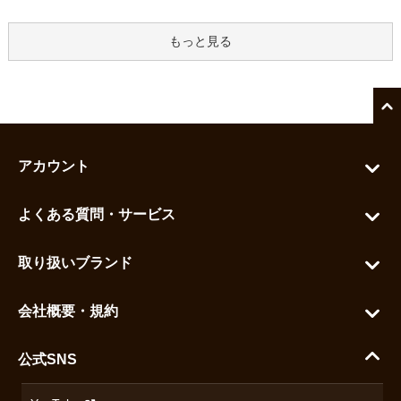
もっと見る
アカウント
マイアカウント
よくある質問・サービス
カートを見る
お問い合わせ
お気に入りを見る
取り扱いブランド
よくある質問
グランドセイコー
ご利用ガイド
会社概要・規約
シチズン
支払い方法について
ハラダコーポレートサイト
セイコー
公式SNS
配送・送料について
会社概要
カシオ
返品について