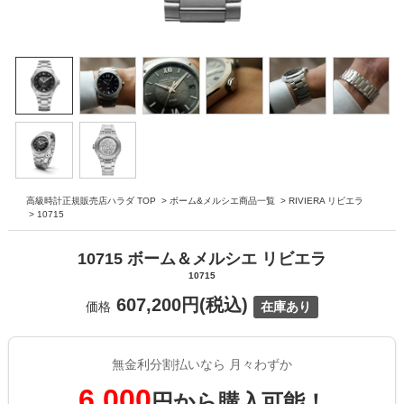
高級時計正規販売店ハラダ TOP
>
ボーム&メルシエ商品一覧
>
RIVIERA リビエラ
>
10715
10715 ボーム＆メルシエ リビエラ
10715
607,200円(税込)
価格
在庫あり
無金利分割払いなら 月々わずか
6,000
円から購入可能！