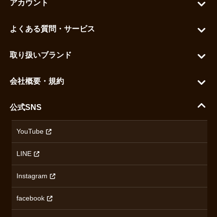
アカウント
マイアカウント
よくある質問・サービス
カートを見る
お問い合わせ
お気に入りを見る
取り扱いブランド
よくある質問
グランドセイコー
ご利用ガイド
会社概要・規約
シチズン
支払い方法について
ハラダコーポレートサイト
セイコー
公式SNS
配送・送料について
会社概要
カシオ
返品について
沿革
YouTube
ミナセ
ハラダの保証とアフターサービス
アクセス情報
オリエントスター
LINE
特定商取引法に基づく表記
オメガ
Instagram
プライバシーポリシー
ショパール
無断転載・商用利用について
facebook
ロンジン
コンテンツ制作ポリシーおよび生成AIの利用指針
チューダー