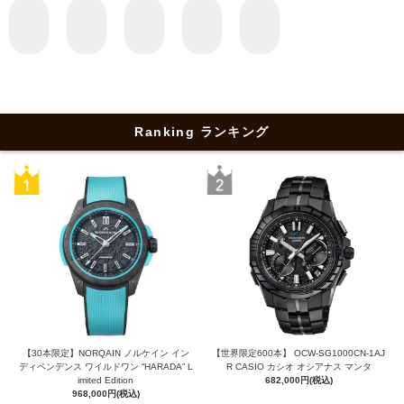
Ranking ランキング
【30本限定】NORQAIN ノルケイン イン
【世界限定600本】 OCW-SG1000CN-1AJ
ディペンデンス ワイルドワン “HARADA” L
R CASIO カシオ オシアナス マンタ
imited Edition
682,000円(税込)
968,000円(税込)