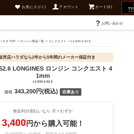
お気に入り
(-)
アカウント
カート(0)
お問い合わせ
ラダ TOP
>
ロンジン商品一覧
>
コンクエスト
>
L3.830.4.52.6
販売店ハラダなら2年から5年間のメーカー保証付き
.4.52.6 LONGINES ロンジン コンクエスト 4
1mm
L3.830.4.52.6
343,200円(税込)
価格
在庫あり
無金利分割払いなら 月々わずか
3,400
円から購入可能！