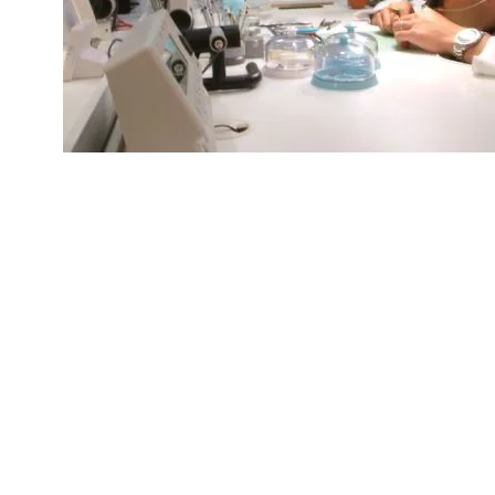
ピックアッ
場所への梱
進捗状況は
来店が難し