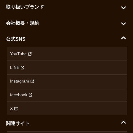
お問い合わせ
お気に入りを見る
取り扱いブランド
よくある質問
グランドセイコー
ご利用ガイド
会社概要・規約
シチズン
支払い方法について
ハラダコーポレートサイト
セイコー
公式SNS
配送・送料について
会社概要
カシオ
返品について
沿革
YouTube
ミナセ
ハラダの保証とアフターサービス
アクセス情報
オリエントスター
LINE
特定商取引法に基づく表記
オメガ
Instagram
プライバシーポリシー
ショパール
無断転載・商用利用について
facebook
ロンジン
コンテンツ制作ポリシーおよび生成AIの利用指針
チューダー
X
ノルケイン
関連サイト
ブランド一覧を見る