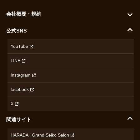
よくある質問
グランドセイコー
ご利用ガイド
会社概要・規約
シチズン
支払い方法について
ハラダコーポレートサイト
セイコー
公式SNS
配送・送料について
会社概要
カシオ
返品について
沿革
YouTube
ミナセ
ハラダの保証とアフターサービス
アクセス情報
オリエントスター
LINE
特定商取引法に基づく表記
オメガ
Instagram
プライバシーポリシー
ショパール
無断転載・商用利用について
facebook
ロンジン
コンテンツ制作ポリシーおよび生成AIの利用指針
チューダー
X
ノルケイン
関連サイト
ブランド一覧を見る
HARADA | Grand Seiko Salon