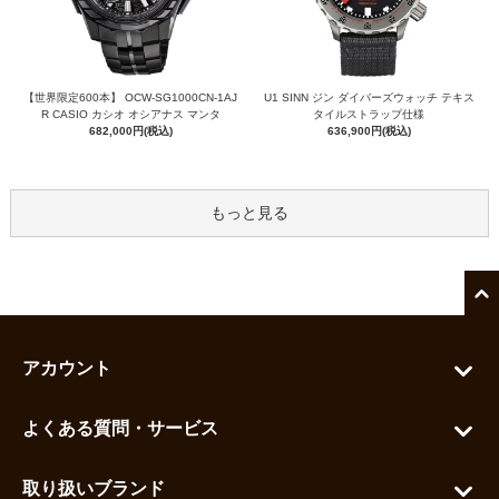
【世界限定600本】 OCW-SG1000CN-1AJ
U1 SINN ジン ダイバーズウォッチ テキス
R CASIO カシオ オシアナス マンタ
タイルストラップ仕様
682,000円(税込)
636,900円(税込)
もっと見る
アカウント
マイアカウント
よくある質問・サービス
カートを見る
お問い合わせ
お気に入りを見る
取り扱いブランド