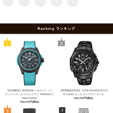
Ranking ランキング
【30本限定】NORQAIN ノルケイン イン
【世界限定600本】 OCW-SG1000CN-1AJ
ディペンデンス ワイルドワン “HARADA” L
R CASIO カシオ オシアナス マンタ
imited Edition
682,000円(税込)
968,000円(税込)
4