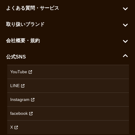
マイアカウント
よくある質問・サービス
カートを見る
お問い合わせ
お気に入りを見る
取り扱いブランド
よくある質問
グランドセイコー
ご利用ガイド
会社概要・規約
シチズン
支払い方法について
ハラダコーポレートサイト
セイコー
公式SNS
配送・送料について
会社概要
カシオ
返品について
沿革
YouTube
ミナセ
ハラダの保証とアフターサービス
アクセス情報
オリエントスター
LINE
特定商取引法に基づく表記
オメガ
Instagram
プライバシーポリシー
ショパール
無断転載・商用利用について
facebook
ロンジン
コンテンツ制作ポリシーおよび生成AIの利用指針
チューダー
X
ノルケイン