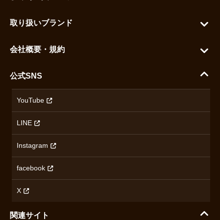
カートを見る
お問い合わせ
お気に入りを見る
取り扱いブランド
よくある質問
グランドセイコー
ご利用ガイド
会社概要・規約
シチズン
支払い方法について
ハラダコーポレートサイト
セイコー
公式SNS
配送・送料について
会社概要
カシオ
返品について
沿革
YouTube
ミナセ
ハラダの保証とアフターサービス
アクセス情報
オリエントスター
LINE
特定商取引法に基づく表記
オメガ
Instagram
プライバシーポリシー
ショパール
無断転載・商用利用について
facebook
ロンジン
コンテンツ制作ポリシーおよび生成AIの利用指針
チューダー
X
ノルケイン
関連サイト
ブランド一覧を見る