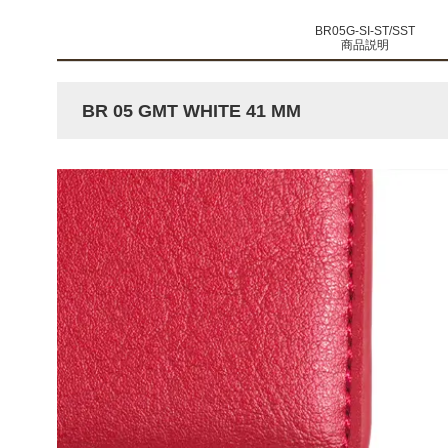
BR05G-SI-ST/SST
商品説明
BR 05 GMT WHITE 41 MM