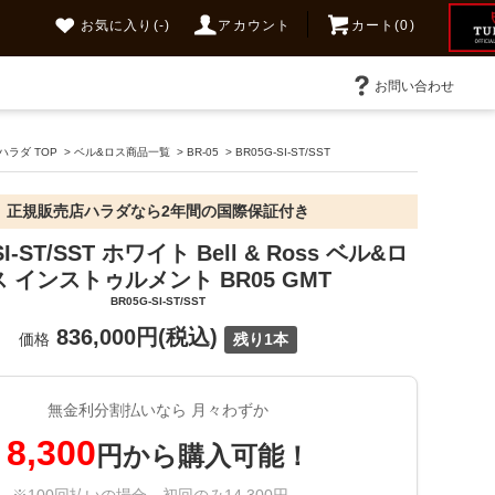
お気に入り
(-)
アカウント
カート(0)
お問い合わせ
ラダ TOP
>
ベル&ロス商品一覧
>
BR-05
>
BR05G-SI-ST/SST
正規販売店ハラダなら2年間の国際保証付き
SI-ST/SST ホワイト Bell & Ross ベル&ロ
ス インストゥルメント BR05 GMT
BR05G-SI-ST/SST
836,000円(税込)
価格
残り1本
無金利分割払いなら 月々わずか
8,300
円から購入可能！