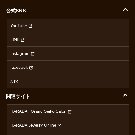
支払い方法について
ハラダコーポレートサイト
セイコー
公式SNS
配送・送料について
会社概要
カシオ
返品について
沿革
YouTube
ミナセ
ハラダの保証とアフターサービス
アクセス情報
オリエントスター
LINE
特定商取引法に基づく表記
オメガ
Instagram
プライバシーポリシー
ショパール
無断転載・商用利用について
facebook
ロンジン
コンテンツ制作ポリシーおよび生成AIの利用指針
チューダー
X
ノルケイン
関連サイト
ブランド一覧を見る
HARADA | Grand Seiko Salon
HARADA Jewelry Online