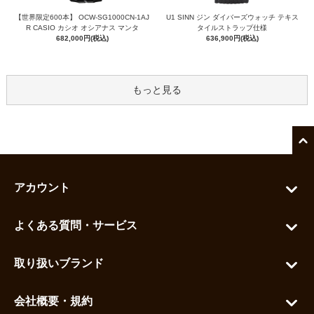
【世界限定600本】 OCW-SG1000CN-1AJ
U1 SINN ジン ダイバーズウォッチ テキス
R CASIO カシオ オシアナス マンタ
タイルストラップ仕様
682,000円(税込)
636,900円(税込)
もっと見る
アカウント
マイアカウント
よくある質問・サービス
カートを見る
お問い合わせ
お気に入りを見る
取り扱いブランド
よくある質問
グランドセイコー
ご利用ガイド
会社概要・規約
シチズン