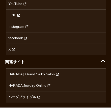
返品について
沿革
YouTube
ミナセ
ハラダの保証とアフターサービス
アクセス情報
オリエントスター
LINE
特定商取引法に基づく表記
オメガ
Instagram
プライバシーポリシー
ショパール
無断転載・商用利用について
facebook
ロンジン
コンテンツ制作ポリシーおよび生成AIの利用指針
チューダー
X
ノルケイン
関連サイト
ブランド一覧を見る
HARADA | Grand Seiko Salon
HARADA Jewelry Online
ハラダブライダル