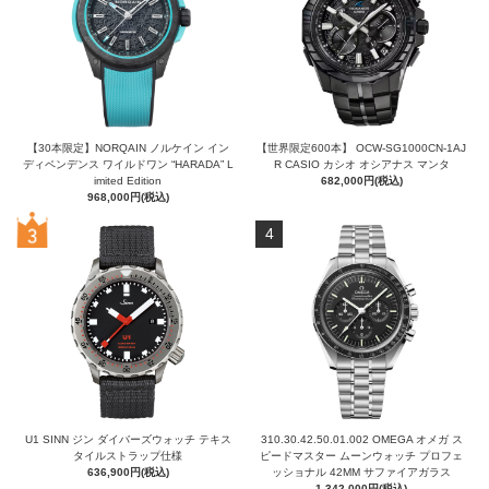
【30本限定】NORQAIN ノルケイン イン
【世界限定600本】 OCW-SG1000CN-1AJ
ディペンデンス ワイルドワン “HARADA” L
R CASIO カシオ オシアナス マンタ
imited Edition
682,000円(税込)
968,000円(税込)
4
U1 SINN ジン ダイバーズウォッチ テキス
310.30.42.50.01.002 OMEGA オメガ ス
タイルストラップ仕様
ピードマスター ムーンウォッチ プロフェ
636,900円(税込)
ッショナル 42MM サファイアガラス
1,342,000円(税込)