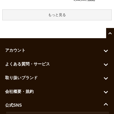
もっと見る
アカウント
マイアカウント
よくある質問・サービス
カートを見る
お問い合わせ
お気に入りを見る
取り扱いブランド
よくある質問
グランドセイコー
ご利用ガイド
会社概要・規約
シチズン
支払い方法について
ハラダコーポレートサイト
セイコー
公式SNS
配送・送料について
会社概要
カシオ