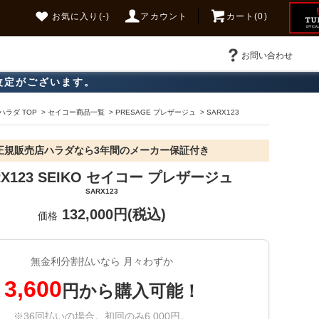
お気に入り
(-)
アカウント
カート(0)
お問い合わせ
改定がございます。
ラダ TOP
>
セイコー商品一覧
>
PRESAGE プレザージュ
>
SARX123
正規販売店ハラダなら3年間のメーカー保証付き
RX123 SEIKO セイコー プレザージュ
SARX123
132,000円(税込)
価格
無金利分割払いなら 月々わずか
3,600
円から購入可能！
※36回払いの場合。初回のみ6,000円。