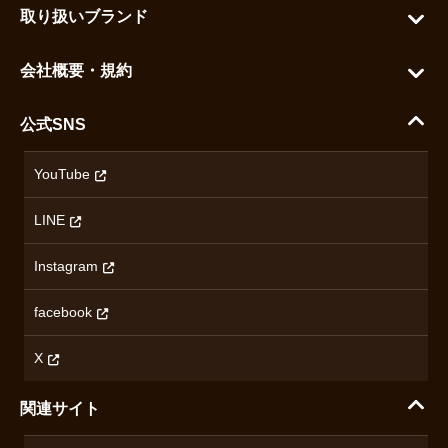
お気に入りを見る
取り扱いブランド
よくある質問
グランドセイコー
ご利用ガイド
会社概要・規約
シチズン
支払い方法について
ハラダコーポレートサイト
セイコー
公式SNS
配送・送料について
会社概要
カシオ
返品について
沿革
YouTube
ミナセ
ハラダの保証とアフターサービス
アクセス情報
オリエントスター
LINE
特定商取引法に基づく表記
オメガ
Instagram
プライバシーポリシー
ショパール
無断転載・商用利用について
facebook
ロンジン
コンテンツ制作ポリシーおよび生成AIの利用指針
チューダー
X
ノルケイン
関連サイト
ブランド一覧を見る