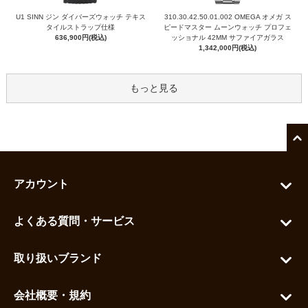
U1 SINN ジン ダイバーズウォッチ テキス
310.30.42.50.01.002 OMEGA オメガ ス
タイルストラップ仕様
ピードマスター ムーンウォッチ プロフェ
636,900円(税込)
ッショナル 42MM サファイアガラス
1,342,000円(税込)
もっと見る
アカウント
マイアカウント
よくある質問・サービス
カートを見る
お問い合わせ
お気に入りを見る
取り扱いブランド
よくある質問
グランドセイコー
ご利用ガイド
会社概要・規約
シチズン