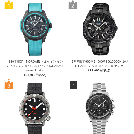
【30本限定】NORQAIN ノルケイン イン
【世界限定600本】 OCW-SG1000CN-1AJ
ディペンデンス ワイルドワン “HARADA” L
R CASIO カシオ オシアナス マンタ
imited Edition
682,000円(税込)
968,000円(税込)
4