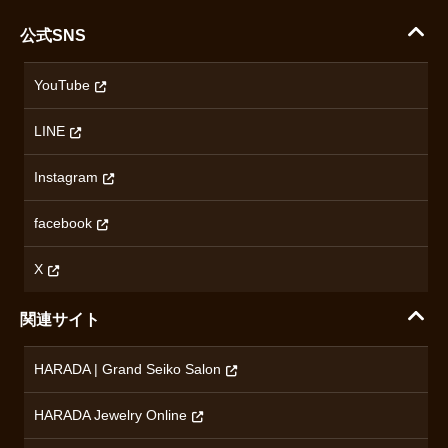
支払い方法について
ハラダコーポレートサイト
セイコー
公式SNS
配送・送料について
会社概要
カシオ
返品について
沿革
YouTube
ミナセ
ハラダの保証とアフターサービス
アクセス情報
オリエントスター
LINE
特定商取引法に基づく表記
オメガ
Instagram
プライバシーポリシー
ショパール
無断転載・商用利用について
facebook
ロンジン
コンテンツ制作ポリシーおよび生成AIの利用指針
チューダー
X
ノルケイン
関連サイト
ブランド一覧を見る
HARADA | Grand Seiko Salon
HARADA Jewelry Online