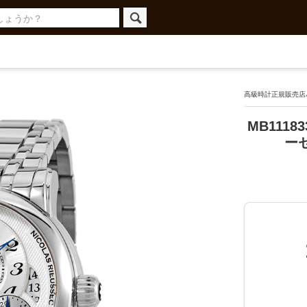
高級時計正規販売店ハ
MB111
ー