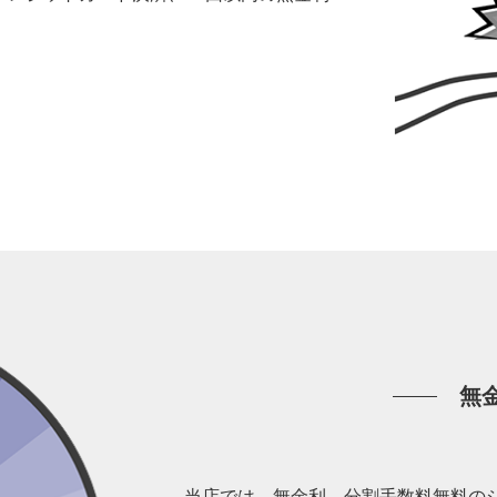
。
無
当店では、無金利、分割手数料無料の