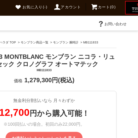
お気に入り
(-)
アカウント
カート(0)
お問い合わせ
ラダ TOP
>
モンブラン商品一覧
>
モンブラン 腕時計
>
MB111833
833 MONTBLANC モンブラン ニコラ・リュ
セック クロノグラフ オートマテック
MB111833
1,279,300円(税込)
価格
無金利分割払いなら 月々わずか
12,700
円から購入可能！
※100回払いの場合。初回のみ22,000円。