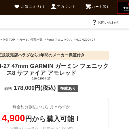
お気に入り
(-)
アカウント
カート(0)
お問い合わせ
ラダ TOP
>
ガーミン商品一覧
>
Fenix フェニックス
>
010-02904-27
正規販売店ハラダなら1年間のメーカー保証付き
904-27 47mm GARMIN ガーミン フェニック
ス8 サファイア アモレッド
010-02904-27
178,000円(税込)
価格
在庫あり
無金利分割払いなら 月々わずか
4,900
円から購入可能！