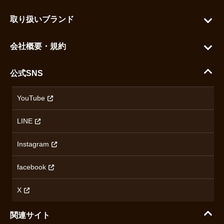
お問い合わせ
お気に入りを見る
取り扱いブランド
よくある質問
グランドセイコー
ご利用ガイド
会社概要・規約
シチズン
支払い方法について
ハラダコーポレートサイト
セイコー
公式SNS
配送・送料について
会社概要
カシオ
返品について
沿革
YouTube
ミナセ
ハラダの保証とアフターサービス
アクセス情報
オリエントスター
LINE
特定商取引法に基づく表記
オメガ
Instagram
プライバシーポリシー
ショパール
無断転載・商用利用について
facebook
ロンジン
コンテンツ制作ポリシーおよび生成AIの利用指針
チューダー
X
ノルケイン
関連サイト
ブランド一覧を見る