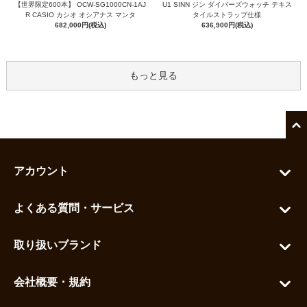
【世界限定600本】 OCW-SG1000CN-1AJ
U1 SINN ジン ダイバーズウォッチ テキス
R CASIO カシオ オシアナス マンタ
タイルストラップ仕様
682,000円(税込)
636,900円(税込)
もっと見る
アカウント
マイアカウント
よくある質問・サービス
カートを見る
お問い合わせ
お気に入りを見る
取り扱いブランド
よくある質問
グランドセイコー
ご利用ガイド
会社概要・規約
シチズン
支払い方法について
ハラダコーポレートサイト