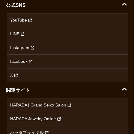
セイコー
公式SNS
配送・送料について
会社概要
カシオ
返品について
沿革
YouTube
ミナセ
ハラダの保証とアフターサービス
アクセス情報
オリエントスター
LINE
特定商取引法に基づく表記
オメガ
Instagram
プライバシーポリシー
ショパール
無断転載・商用利用について
facebook
ロンジン
コンテンツ制作ポリシーおよび生成AIの利用指針
チューダー
X
ノルケイン
関連サイト
ブランド一覧を見る
HARADA | Grand Seiko Salon
HARADA Jewelry Online
ハラダブライダル