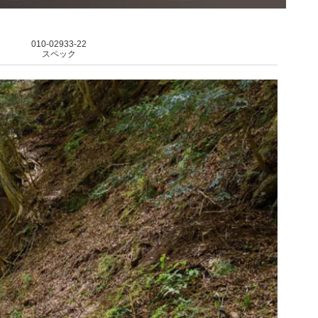
010-02933-22
スペック