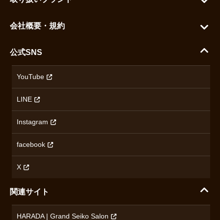
よくある質問
グランドセイコー
ご利用ガイド
会社概要・規約
シチズン
支払い方法について
ハラダコーポレートサイト
セイコー
公式SNS
配送・送料について
会社概要
カシオ
返品について
沿革
YouTube
ミナセ
ハラダの保証とアフターサービス
アクセス情報
オリエントスター
LINE
特定商取引法に基づく表記
オメガ
Instagram
プライバシーポリシー
ショパール
無断転載・商用利用について
facebook
ロンジン
コンテンツ制作ポリシーおよび生成AIの利用指針
チューダー
X
ノルケイン
関連サイト
ブランド一覧を見る
HARADA | Grand Seiko Salon