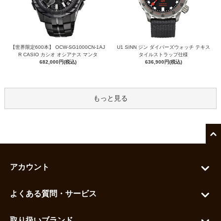
【世界限定600本】 OCW-SG1000CN-1AJ
U1 SINN ジン ダイバーズウォッチ テキス
R CASIO カシオ オシアナス マンタ
タイルストラップ仕様
682,000円(税込)
636,900円(税込)
もっと見る
アカウント
マイアカウント
よくある質問・サービス
カートを見る
お問い合わせ
お気に入りを見る
取り扱いブランド