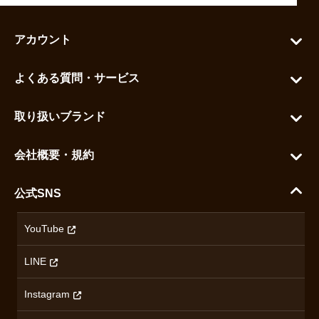
アカウント
マイアカウント
よくある質問・サービス
カートを見る
お問い合わせ
お気に入りを見る
取り扱いブランド
よくある質問
グランドセイコー
ご利用ガイド
会社概要・規約
シチズン
支払い方法について
ハラダコーポレートサイト
セイコー
公式SNS
配送・送料について
会社概要
カシオ
返品について
沿革
YouTube
ミナセ
ハラダの保証とアフターサービス
アクセス情報
オリエントスター
LINE
特定商取引法に基づく表記
オメガ
Instagram
プライバシーポリシー
ショパール