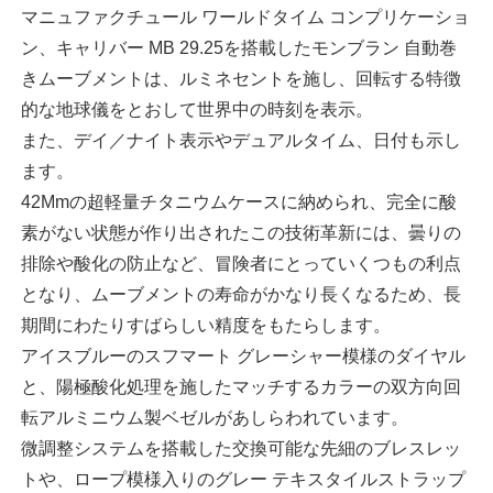
マニュファクチュール ワールドタイム コンプリケーショ
ン、キャリバー MB 29.25を搭載したモンブラン 自動巻
きムーブメントは、ルミネセントを施し、回転する特徴
的な地球儀をとおして世界中の時刻を表示。
また、デイ／ナイト表示やデュアルタイム、日付も示し
ます。
42Mmの超軽量チタニウムケースに納められ、完全に酸
素がない状態が作り出されたこの技術革新には、曇りの
排除や酸化の防止など、冒険者にとっていくつもの利点
となり、ムーブメントの寿命がかなり長くなるため、長
期間にわたりすばらしい精度をもたらします。
アイスブルーのスフマート グレーシャー模様のダイヤル
と、陽極酸化処理を施したマッチするカラーの双方向回
転アルミニウム製ベゼルがあしらわれています。
微調整システムを搭載した交換可能な先細のブレスレッ
トや、ロープ模様入りのグレー テキスタイルストラップ