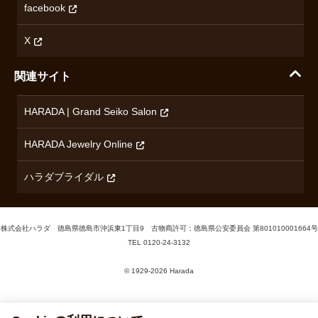
無断転載・商用利用について
facebook
ロンジン
コンテンツ制作ポリシーおよび生成AIの利用指針
チューダー
X
ノルケイン
関連サイト
ブランド一覧を見る
HARADA | Grand Seiko Salon
HARADA Jewelry Online
ハラダブライダル
株式会社ハラダ 徳島県徳島市沖浜東1丁目9 古物商許可：徳島県公安委員会 第801010001664号
TEL
0120-24-3132
© 1929‐2026 Harada
Cookieの利用について
当サイトでは、サービス向上のためCookieを使用しています。詳しく
は、
プライバシーポリシー
をご確認ください。