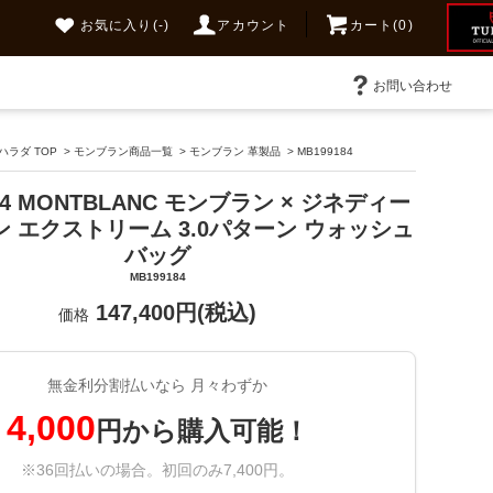
お気に入り
(-)
アカウント
カート(0)
お問い合わせ
ラダ TOP
>
モンブラン商品一覧
>
モンブラン 革製品
>
MB199184
84 MONTBLANC モンブラン × ジネディー
 エクストリーム 3.0パターン ウォッシュ
バッグ
MB199184
147,400円(税込)
価格
無金利分割払いなら 月々わずか
4,000
円から購入可能！
※36回払いの場合。初回のみ7,400円。