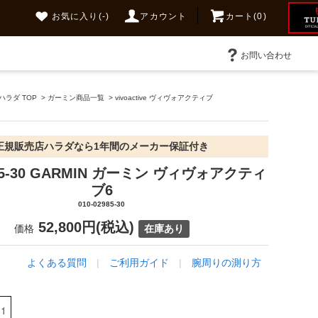
お気に入り
(-)
アカウント
カート(0)
お問い合わせ
ラダ TOP
>
ガーミン商品一覧
>
vivoactive ヴィヴォアクティブ
正規販売店ハラダなら1年間のメーカー保証付き
985-30 GARMIN ガーミン ヴィヴォアクティ
ブ6
010-02985-30
52,800円(税込)
価格
在庫あり
よくある質問
|
ご利用ガイド
|
腕周りの測り方