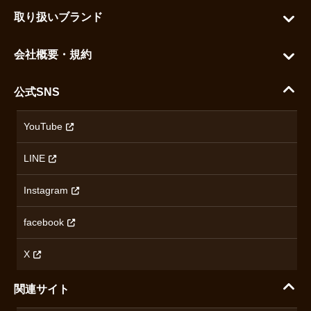
お問い合わせ
お気に入りを見る
取り扱いブランド
よくある質問
グランドセイコー
ご利用ガイド
会社概要・規約
シチズン
支払い方法について
ハラダコーポレートサイト
セイコー
公式SNS
配送・送料について
会社概要
カシオ
返品について
沿革
YouTube
ミナセ
ハラダの保証とアフターサービス
アクセス情報
オリエントスター
LINE
特定商取引法に基づく表記
オメガ
Instagram
プライバシーポリシー
ショパール
無断転載・商用利用について
facebook
ロンジン
コンテンツ制作ポリシーおよび生成AIの利用指針
チューダー
X
ノルケイン
関連サイト
ブランド一覧を見る