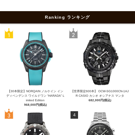
Ranking ランキング
【30本限定】NORQAIN ノルケイン イン
【世界限定600本】 OCW-SG1000CN-1AJ
ディペンデンス ワイルドワン “HARADA” L
R CASIO カシオ オシアナス マンタ
imited Edition
682,000円(税込)
968,000円(税込)
4