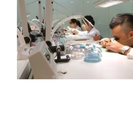
ピックアッ
場所への梱
進捗状況は
来店が難し