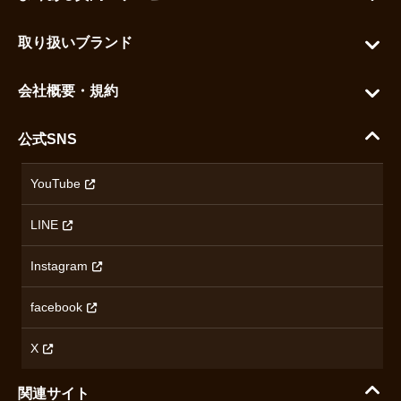
カートを見る
お問い合わせ
お気に入りを見る
取り扱いブランド
よくある質問
グランドセイコー
ご利用ガイド
会社概要・規約
シチズン
支払い方法について
ハラダコーポレートサイト
セイコー
公式SNS
配送・送料について
会社概要
カシオ
返品について
沿革
YouTube
ミナセ
ハラダの保証とアフターサービス
アクセス情報
オリエントスター
LINE
特定商取引法に基づく表記
オメガ
Instagram
プライバシーポリシー
ショパール
無断転載・商用利用について
facebook
ロンジン
コンテンツ制作ポリシーおよび生成AIの利用指針
チューダー
X
ノルケイン
関連サイト
ブランド一覧を見る