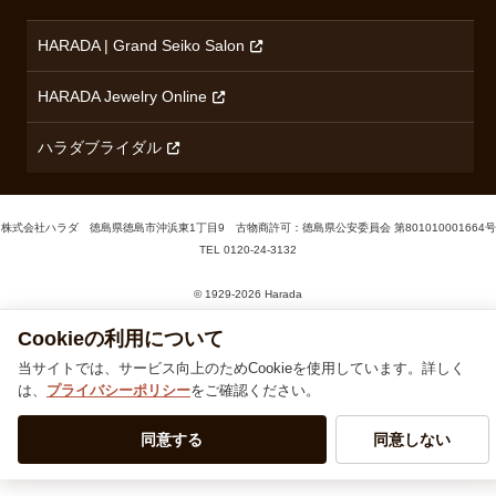
HARADA | Grand Seiko Salon
HARADA Jewelry Online
ハラダブライダル
株式会社ハラダ 徳島県徳島市沖浜東1丁目9 古物商許可：徳島県公安委員会 第801010001664号
TEL
0120-24-3132
Cookieの利用について
© 1929‐2026 Harada
当サイトでは、サービス向上のためCookieを使用しています。詳しく
は、
プライバシーポリシー
をご確認ください。
同意する
同意しない
電話で問合せる