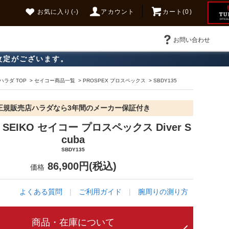
お気に入り
(-)
アカウント
カート(0)
お問い合わせ
改定がございます。
ラダ TOP
>
セイコー商品一覧
>
PROSPEX プロスペックス
>
SBDY135
正規販売店ハラダなら3年間のメーカー保証付き
5 SEIKO セイコー プロスペックス Diver S
cuba
SBDY135
86,900円(税込)
価格
よくある質問
|
ご利用ガイド
|
腕周りの測り方
商品・在庫について