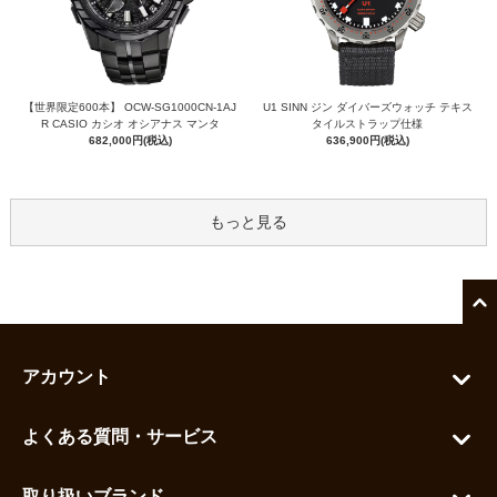
【世界限定600本】 OCW-SG1000CN-1AJ
U1 SINN ジン ダイバーズウォッチ テキス
R CASIO カシオ オシアナス マンタ
タイルストラップ仕様
682,000円(税込)
636,900円(税込)
もっと見る
アカウント
マイアカウント
よくある質問・サービス
カートを見る
お問い合わせ
お気に入りを見る
取り扱いブランド