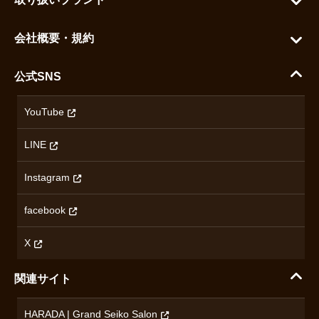
よくある質問
グランドセイコー
ご利用ガイド
会社概要・規約
シチズン
支払い方法について
ハラダコーポレートサイト
セイコー
公式SNS
配送・送料について
会社概要
カシオ
返品について
沿革
YouTube
ミナセ
ハラダの保証とアフターサービス
アクセス情報
オリエントスター
LINE
特定商取引法に基づく表記
オメガ
Instagram
プライバシーポリシー
ショパール
無断転載・商用利用について
facebook
ロンジン
コンテンツ制作ポリシーおよび生成AIの利用指針
チューダー
X
ノルケイン
関連サイト
ブランド一覧を見る
HARADA | Grand Seiko Salon