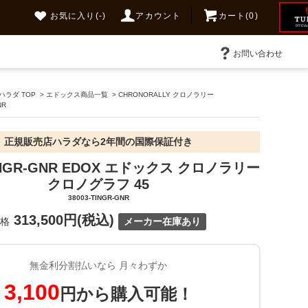
お気に入り
(-)
アカウント
カート(0)
お問い合わせ
ラダ TOP
>
エドックス商品一覧
>
CHRONORALLY クロノラリー
NR
正規販売店ハラダなら2年間の国際保証付き
TINGR-GNR EDOX エドックス クロノラリー
クロノグラフ 45
38003-TINGR-GNR
313,500円(税込)
価格
メーカー在庫あり
無金利分割払いなら 月々わずか
3,100
円から購入可能！